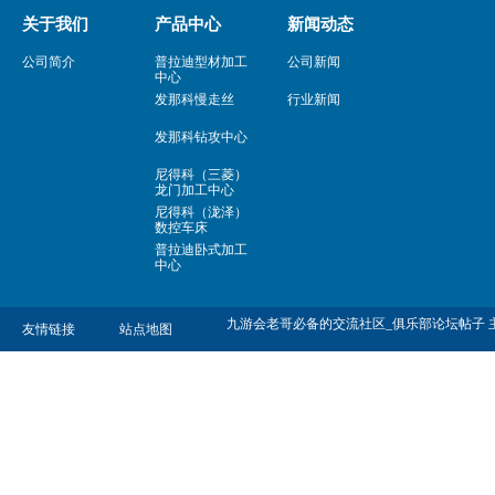
关于我们
产品中心
新闻动态
公司简介
普拉迪型材加工
公司新闻
中心
发那科慢走丝
行业新闻
发那科钻攻中心
尼得科（三菱）
龙门加工中心
尼得科（泷泽）
数控车床
普拉迪卧式加工
中心
九游会老哥必备的交流社区_俱乐部论坛帖子
友情链接
站点地图