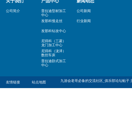
关于我们
产品中心
新闻动态
(2)较大厚度工件的加工效
公司简介
普拉迪型材加工
公司新闻
日本三菱电机公司FA-V系列机床在切
中心
技术提升。
发那科慢走丝
行业新闻
(3)厚度变化工件的加工效
发那科钻攻中心
自动检测加工件的厚度，自动调
尼得科（三菱）
龙门加工中心
尼得科（泷泽）
数控车床
普拉迪卧式加工
中心
九游会老哥必备的交流社区_俱乐部论坛帖子
友情链接
站点地图