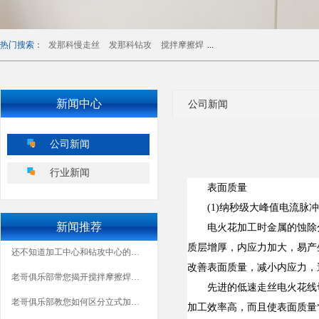
热门搜索：
发那科慢走丝
发那科钻攻
搅拌摩擦焊
...
新闻中心
公司新闻
公司新闻
行业新闻
表面质量
(1)纳秒级大峰值电流脉冲
新闻推荐
电火花加工时金属的蚀除分
质层增厚，内应力加大，易产生裂纹
还不知道加工中心和钻攻中心的区别，别错过这里！
改善表面质量，减小内应力，
老哥俱乐部带您揭开搅拌摩擦焊的神秘面纱！
先进的低速走丝电火花线切割机采
老哥俱乐部教您如何区分立式加工中心和卧式加工中心！
加工效率高，而且使表面质量