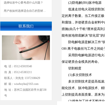
选择钻攻中心要考虑什么问题？
(2)防电解(BS)脉冲电源
低速走丝电火花线切割加工
用户改如何选择适合自己的型材加工中心设备？苏州老哥俱乐部机械给您支招
定的离子数量。当工件接正极
和腐蚀，并使硬质合金材料中的结
联系我们
措施(由几十千欧?厘米提高
能有效地彻底解决“软化层”的
防电解电源是解决工件
OH-离子电极丝与工件之间
采用防电解电源进行
保证硬质合金模具的寿命。
电 话：0512-65919540
切割精度
传 真：0512-65383211
(1)多次切割技术
联系人：刘先生 13372108429
多次切割技术是提高低速走
邮 箱：
wiseboyliu@163.com
能化技术、脉冲电源技术、精
地 址：苏州工业园区葑亭大道538
上切割提高表面质量。原来为达到
号
(2)拐角加工技术不断优化