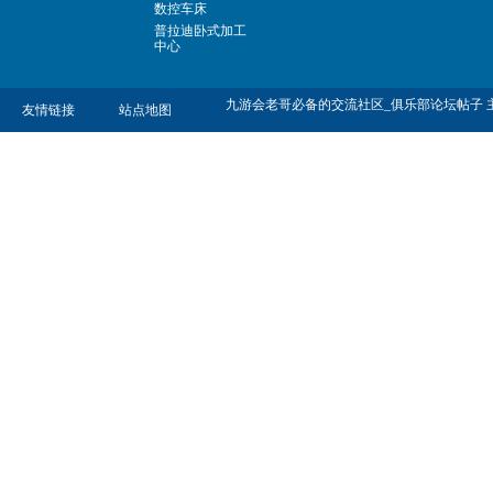
数控车床
普拉迪卧式加工
中心
九游会老哥必备的交流社区_俱乐部论坛帖子
友情链接
站点地图