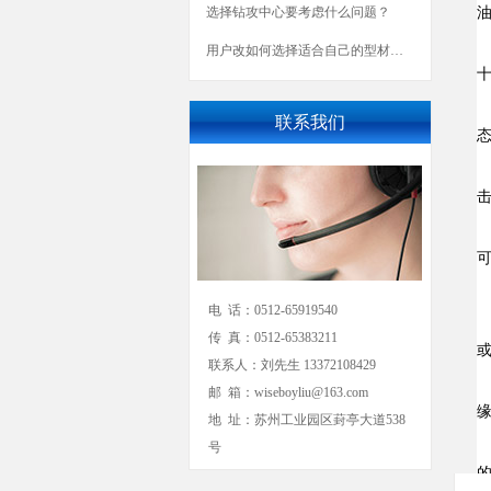
选择钻攻中心要考虑什么问题？
用户改如何选择适合自己的型材加工中心设备？苏州老哥俱乐部机械给您支招
十
机
联系我们

可

电 话：0512-65919540
传 真：0512-65383211
联系人：刘先生 13372108429
&
邮 箱：
wiseboyliu@163.com
地 址：苏州工业园区葑亭大道538
号