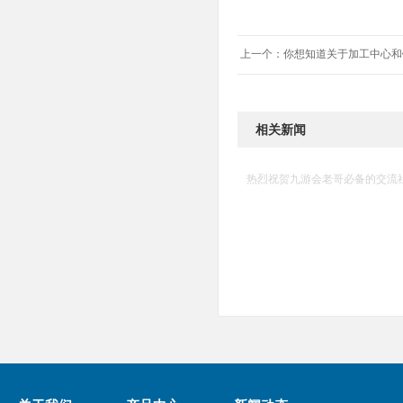
上一个：
你想知道关于加工中心和
相关新闻
热烈祝贺九游会老哥必备的交流社