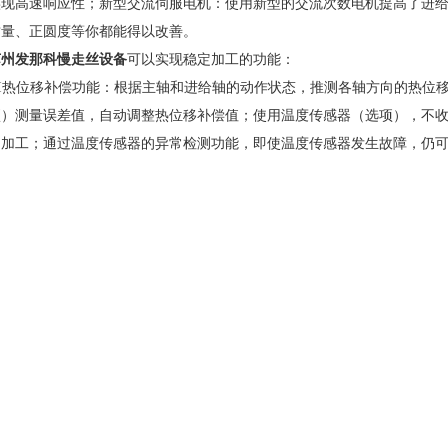
实现高速响应性；新型交流伺服电机：使用新型的交流次数电机提高了进
质量、正圆度等你都能得以改善。
苏州发那科慢走丝设备
可以实现稳定加工的功能：
AI热位移补偿功能：根据主轴和进给轴的动作状态，推测各轴方向的热位
）测量误差值，自动调整热位移补偿值；使用温度传感器（选项），
定加工；通过温度传感器的异常检测功能，即使温度传感器发生故障，仍