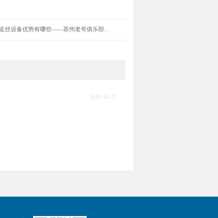
发那科慢走丝设备优势有哪些——苏州老哥俱乐部机械供应
2019-10-25
摩擦焊的实质