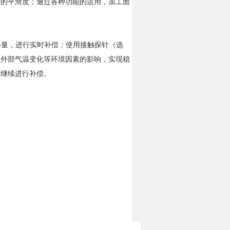
给的平滑度；通过各种功能的运用，加工面
移量，进行实时补偿；使用接触探针（选
不收外部气温变化等环境因素的影响，实现稳
可继续进行补偿。