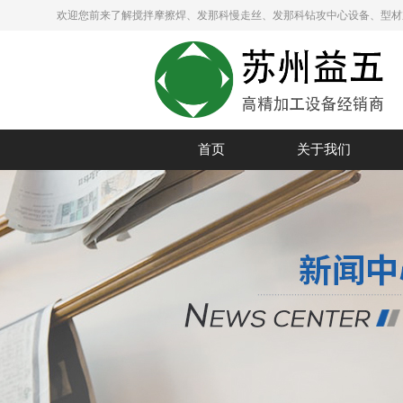
欢迎您前来了解搅拌摩擦焊、发那科慢走丝、发那科钻攻中心设备、型材加工
诚为您服务！
首页
关于我们