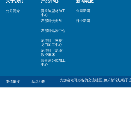
关于我们
产品中心
新闻动态
公司简介
普拉迪型材加工
公司新闻
中心
发那科慢走丝
行业新闻
发那科钻攻中心
尼得科（三菱）
龙门加工中心
尼得科（泷泽）
数控车床
普拉迪卧式加工
中心
九游会老哥必备的交流社区_俱乐部论坛帖子
友情链接
站点地图