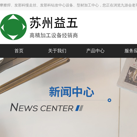
擦焊、发那科慢走丝、发那科钻攻中心设备、型材加工中心，您正在浏览九游会
首页
关于我们
产品中心
服务